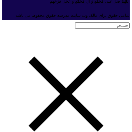
الّلهُمَّ صَلِّ عَلَی مُحَمَّدٍ وَ آلِ مُحَمَّدٍ و عَجّل فَرَجَهم
تمامی حقوق برای مالک وب سایت مدرسه حقوق محفوظ می باشد.