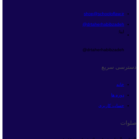
shop@schooloflaw.ir
drtaherhabibzadeh@
ایتا:
drtaherhabibzadeh@
دسترسی سریع
خانه
دوره ها
حساب کاربری
صلوات