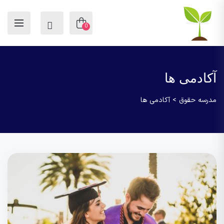
0
آکادمی ها
مدرسه حقوق
>
آکادمی ها