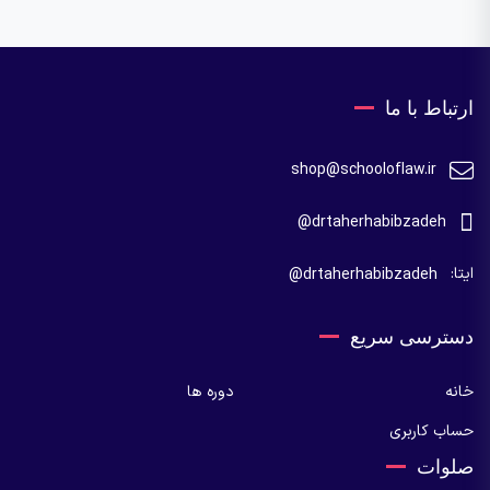
ارتباط با ما
shop@schooloflaw.ir
drtaherhabibzadeh@
ایتا:
drtaherhabibzadeh@
دسترسی سریع
خانه
دوره ها
حساب کاربری
صلوات