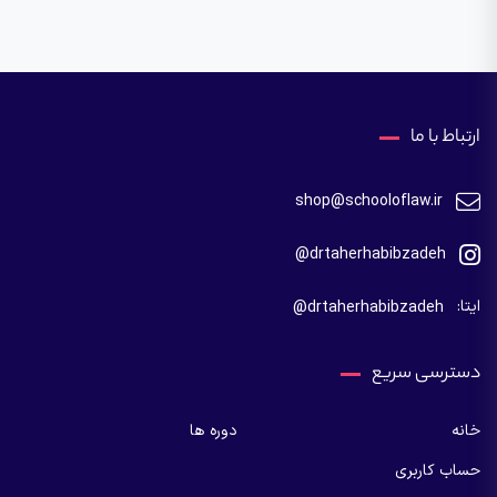
ارتباط با ما
shop@schooloflaw.ir
drtaherhabibzadeh@
ایتا:
drtaherhabibzadeh@
دسترسی سریع
خانه
دوره ها
حساب کاربری