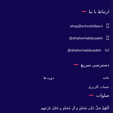
ارتباط با ما
shop@schooloflaw.ir
drtaherhabibzadeh@
ایتا:
drtaherhabibzadeh@
دسترسی سریع
خانه
دوره ها
حساب کاربری
صلوات
الّلهُمَّ صَلِّ عَلَی مُحَمَّدٍ وَ آلِ مُحَمَّدٍ و عَجّل فَرَجَهم