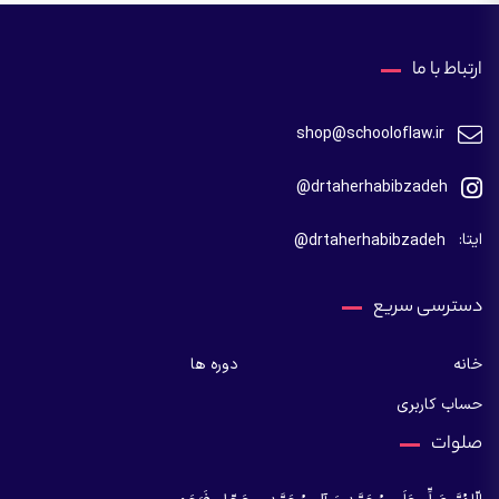
ارتباط با ما
shop@schooloflaw.ir
drtaherhabibzadeh@
ایتا:
drtaherhabibzadeh@
دسترسی سریع
خانه
دوره ها
حساب کاربری
صلوات