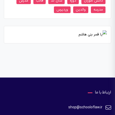
دانش آموزان
دوره
سان کد
قالب
مدرس
مدرسه
والدین
وردپرس
ارتباط با ما
shop@schooloflaw.ir