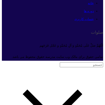
خانه
دوره ها
حساب کاربری
صلوات
الّلهُمَّ صَلِّ عَلَی مُحَمَّدٍ وَ آلِ مُحَمَّدٍ و عَجّل فَرَجَهم
تمامی حقوق برای مالک وب سایت مدرسه حقوق محفوظ می باشد.