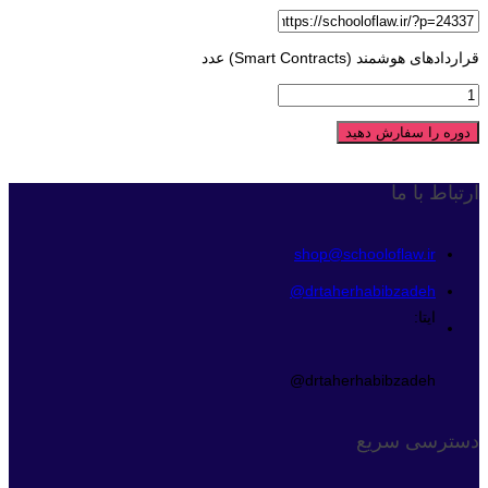
قراردادهای هوشمند (Smart Contracts) عدد
دوره را سفارش دهید
ارتباط با ما
shop@schooloflaw.ir
drtaherhabibzadeh@
ایتا:
drtaherhabibzadeh@
دسترسی سریع