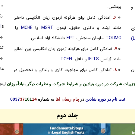
=
برعکس.
و
ان
🔹
آمادگی کامل برای هرگونه آزمون زبان انگلیسی داخلی
۶.
l
s
مانند ارشد و دکتری حقوق، آزمون
MSRT
یا
MCHE
یا
ن
🔹
TOLIMO
سازمان سنجش،
EPT
دانشگاه آزاد اسلامی
کش
–
🔹
آمادگی کامل برای هرگونه آزمون زبان انگلیسی بین المللی
۷.
🔹
مانند آیلتس
IELTS
و تافل
TOEFL
ما
ن
🔹
آمادگی کامل برای مهاجرت کاری و زندگی و تحصیل در
۸.
ییات شرکت در دوره بنیادین و شرایط شرکت و نظرات دیگر بنیادآموزان
اینج
ثبت نام در دوره بنیادین
در
پیام رسان ایتا
به شماره
14
101
37
0937