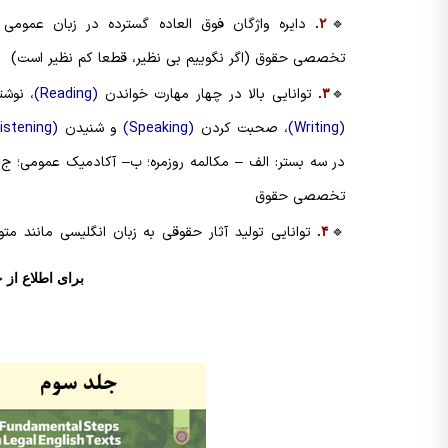
🔹
دایره واژگان فوق العاده گسترده در زبان عمومی 
۲.
تخصصی حقوق (اگر نگوییم بی نظیر، قطعا کم نظیر است)
🔹
توانایی بالا در چهار مهارت خواندن
(Reading)،
نوشت
۳.
(Writing)،
صحبت کردن
(Speaking)
و شنیدن
(Listening)
در سه بستر: الف – مکالمه روزمره؛ ب– آکادمیک عمومی؛ ج 
تخصصی حقوق
🔹
توانایی تولید آثار حقوقی به زبان انگلیسی مانند متو
۴.
برای اطلاع از
جز