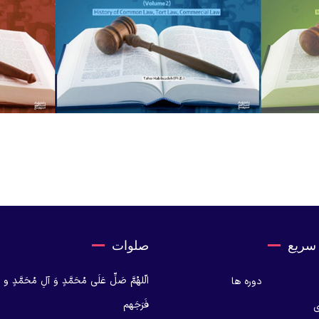
سریع
صلوات
الّلهُمَّ صَلِّ عَلَی مُحَمَّدٍ وَ آلِ مُحَمَّدٍ 
دوره ها
فَرَجَهم
ی