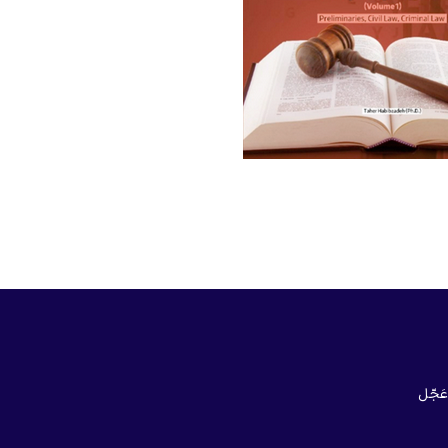
و عَجّل